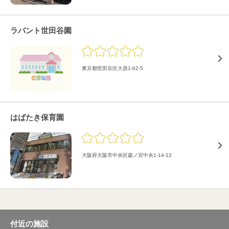
ラバント世田谷園
東京都世田谷区大原1-62-5
はばたき保育園
大阪府大阪市中央区森ノ宮中央1-14-12
付近の施設