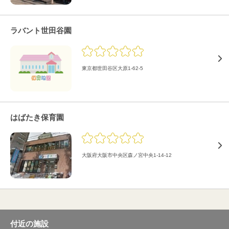
ラバント世田谷園
東京都世田谷区大原1-62-5
はばたき保育園
大阪府大阪市中央区森ノ宮中央1-14-12
付近の施設