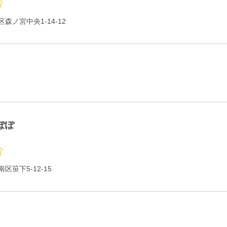
森ノ宮中央1-14-12
ぽぽ
笹下5-12-15