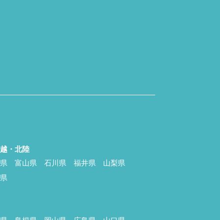
信越・北陸
潟県
富山県
石川県
福井県
山梨県
野県
国