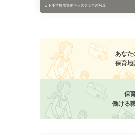
日下小学校放課後キッズクラブの写真
あなた
保育地
保
働ける