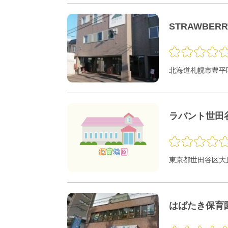
STRAWBER
北海道札幌市豊平区
ラバント世田
東京都世田谷区大原1
はばたき保育