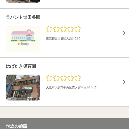
ラバント世田谷園
東京都世田谷区大原1-62-5
はばたき保育園
大阪府大阪市中央区森ノ宮中央1-14-12
付近の施設