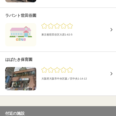
ラバント世田谷園
東京都世田谷区大原1-62-5
はばたき保育園
大阪府大阪市中央区森ノ宮中央1-14-12
付近の施設