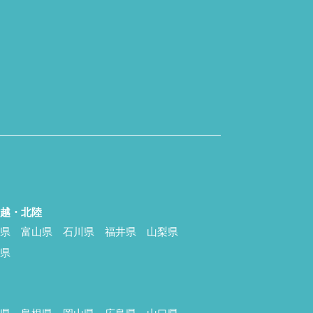
信越・北陸
潟県
富山県
石川県
福井県
山梨県
野県
国