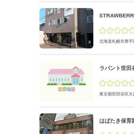
STRAWBER
北海道札幌市豊平区
ラバント世田
東京都世田谷区大原1
はばたき保育