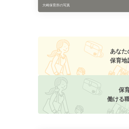
大崎保育所の写真
あなた
保育地
保
働ける