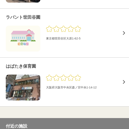
ラバント世田谷園
東京都世田谷区大原1-62-5
はばたき保育園
大阪府大阪市中央区森ノ宮中央1-14-12
付近の施設