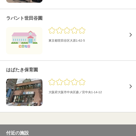
ラバント世田谷園
東京都世田谷区大原1-62-5
はばたき保育園
大阪府大阪市中央区森ノ宮中央1-14-12
付近の施設