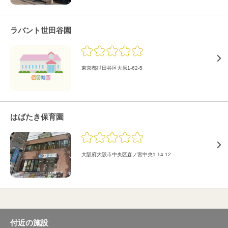
ラバント世田谷園
東京都世田谷区大原1-62-5
はばたき保育園
大阪府大阪市中央区森ノ宮中央1-14-12
付近の施設