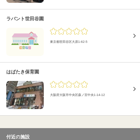
ラバント世田谷園
東京都世田谷区大原1-62-5
はばたき保育園
大阪府大阪市中央区森ノ宮中央1-14-12
付近の施設