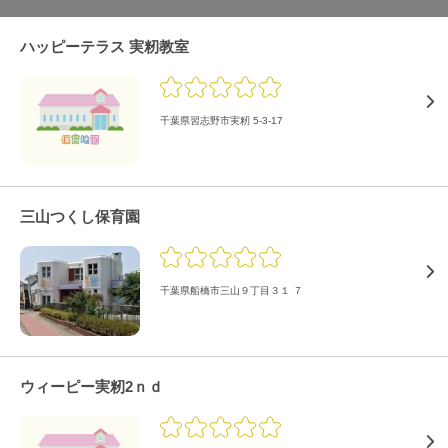
ハッピーテラス 実籾教室
千葉県習志野市実籾 5-3-17
三山つくし保育園
千葉県船橋市三山９丁目３１ ７
ウィーピー実籾2ｎｄ