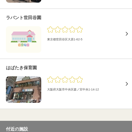
ラバント世田谷園
東京都世田谷区大原1-62-5
はばたき保育園
大阪府大阪市中央区森ノ宮中央1-14-12
付近の施設