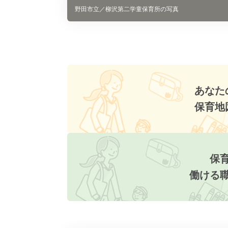
野田市立／柳沢第二学童保育所の写真
あなた
保育地
保
働ける