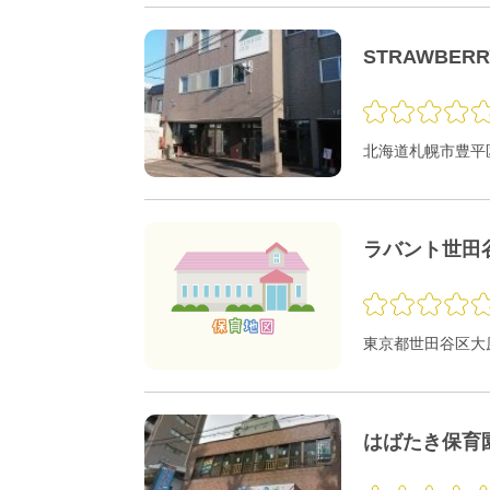
STRAWBER
北海道札幌市豊平区
ラバント世田
東京都世田谷区大原1
はばたき保育