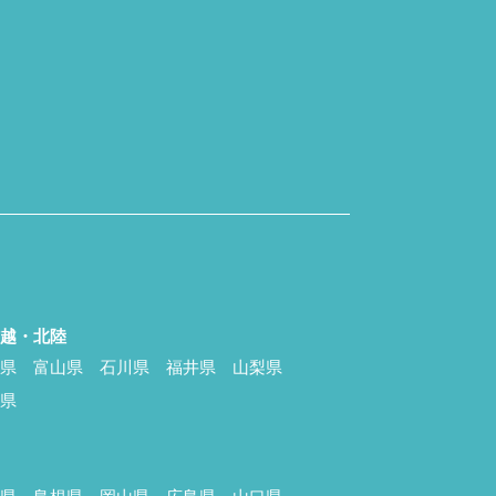
信越・北陸
潟県
富山県
石川県
福井県
山梨県
野県
国