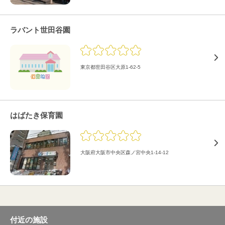
ラバント世田谷園
東京都世田谷区大原1-62-5
はばたき保育園
大阪府大阪市中央区森ノ宮中央1-14-12
付近の施設