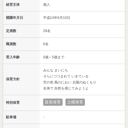
経営主体
個人
開園年月日
平成14年6月10日
定員数
28名
職員数
6名
受入年齢
0歳～5歳まで
みんな まいにち
そらにつつまれて いきている
保育方針
空の色 風のにおい 太陽のぬくもり
全身で 自然を感じてみようよ
延長保育
土曜保育
特別保育
駐車場
-