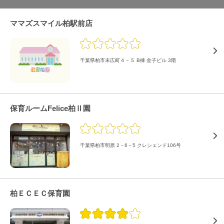
ママズスマイル柏駅前店
千葉県柏市末広町４－５ B棟 金子ビル 3階
保育ルームFelice柏Ⅱ園
千葉県柏市明原 2－6－5 クレシェンド106号
柏ＥＣＥＣ保育園