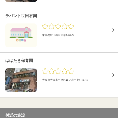
ラバント世田谷園
東京都世田谷区大原1-62-5
はばたき保育園
大阪府大阪市中央区森ノ宮中央1-14-12
付近の施設