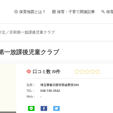
保育地図とは？
保育・子育て関連記事
保
市立／庄和第一放課後児童クラブ
第一放課後児童クラブ
口コミ数
/0件
住所：
埼玉県春日部市西金野井260
TEL：
048-746-3542
Web：
-