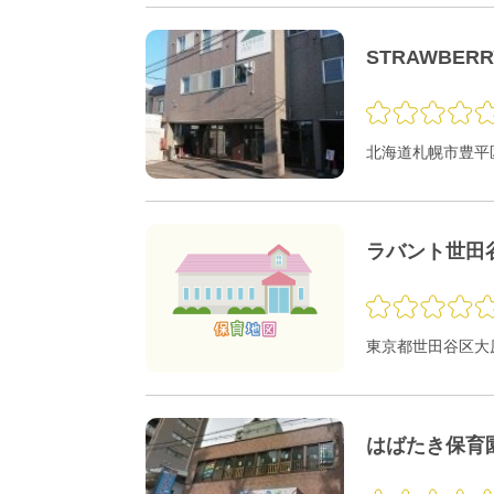
STRAWBER
北海道札幌市豊平区
ラバント世田
東京都世田谷区大原1
はばたき保育