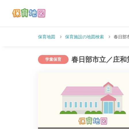
保育地図
保育施設の地図検索
春日部
春日部市立／庄和
学童保育