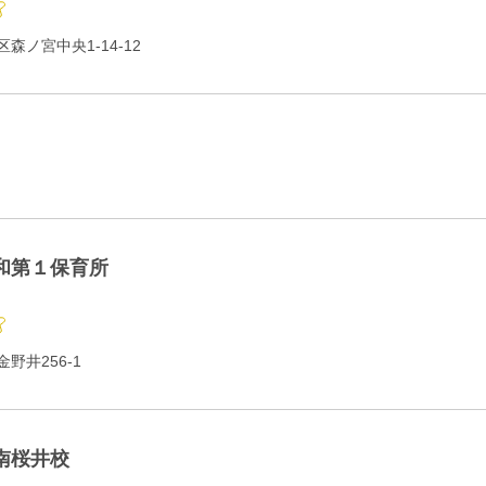
森ノ宮中央1-14-12
和第１保育所
野井256-1
南桜井校