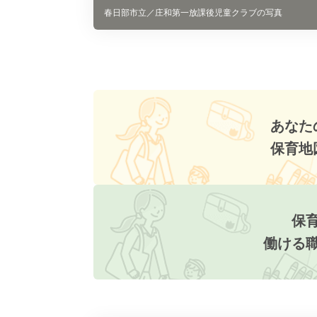
春日部市立／庄和第一放課後児童クラブの写真
あなた
保育地
保
働ける