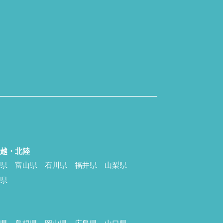
信越・北陸
潟県
富山県
石川県
福井県
山梨県
野県
国