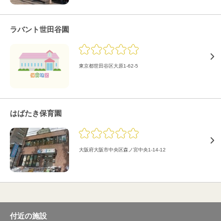
ラバント世田谷園
東京都世田谷区大原1-62-5
はばたき保育園
大阪府大阪市中央区森ノ宮中央1-14-12
付近の施設