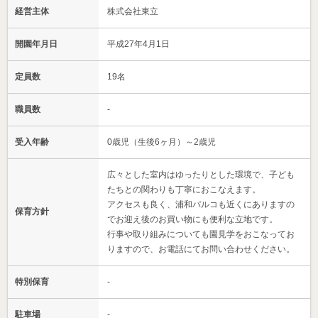
経営主体
株式会社東立
開園年月日
平成27年4月1日
定員数
19名
職員数
-
受入年齢
0歳児（生後6ヶ月）～2歳児
広々とした室内はゆったりとした環境で、子ども
たちとの関わりも丁寧におこなえます。
アクセスも良く、浦和パルコも近くにありますの
保育方針
でお迎え後のお買い物にも便利な立地です。
行事や取り組みについても園見学をおこなってお
りますので、お電話にてお問い合わせください。
特別保育
-
駐車場
-