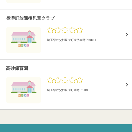
長瀞町放課後児童クラブ
埼玉県秩父郡長瀞町大字本野上600-1
高砂保育園
埼玉県秩父郡長瀞町本野上208