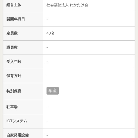
経営主体
社会福祉法人 わかたけ会
開園年月日
-
定員数
40名
職員数
-
受入年齢
-
保育方針
-
学童
特別保育
駐車場
-
ICTシステム
-
自家発電設備
-