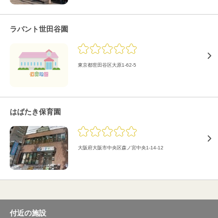
ラバント世田谷園
東京都世田谷区大原1-62-5
はばたき保育園
大阪府大阪市中央区森ノ宮中央1-14-12
付近の施設