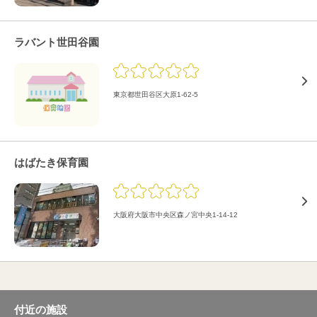
ラバント世田谷園
東京都世田谷区大原1-62-5
はばたき保育園
大阪府大阪市中央区森ノ宮中央1-14-12
付近の施設