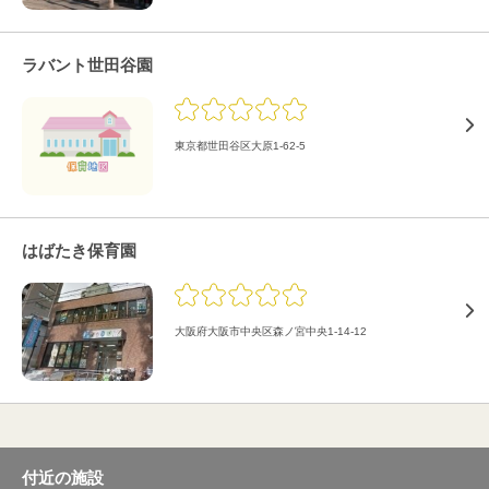
ラバント世田谷園
東京都世田谷区大原1-62-5
はばたき保育園
大阪府大阪市中央区森ノ宮中央1-14-12
付近の施設