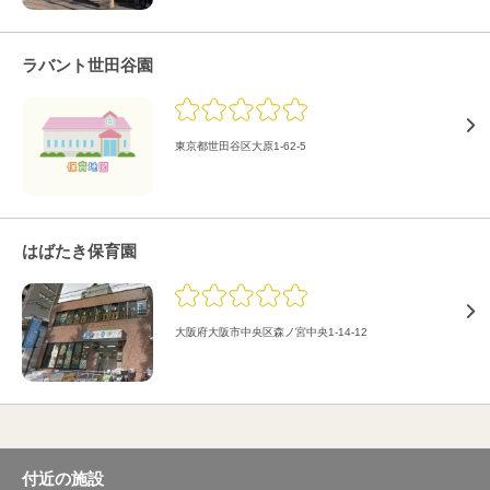
ラバント世田谷園
東京都世田谷区大原1-62-5
はばたき保育園
大阪府大阪市中央区森ノ宮中央1-14-12
付近の施設