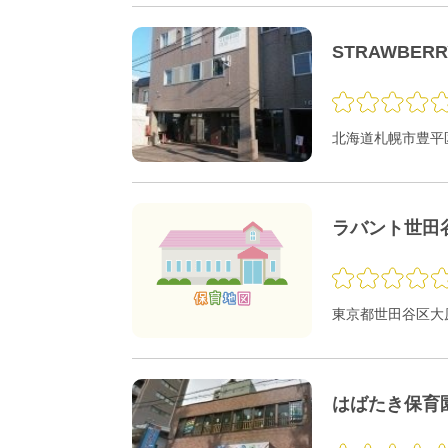
STRAWBER
北海道札幌市豊平区
ラバント世田
東京都世田谷区大原1
はばたき保育