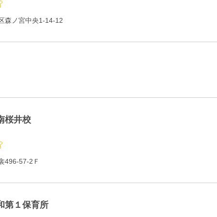
森ノ宮中央1-14-12
南桜井校
96-57-2Ｆ
和第１保育所