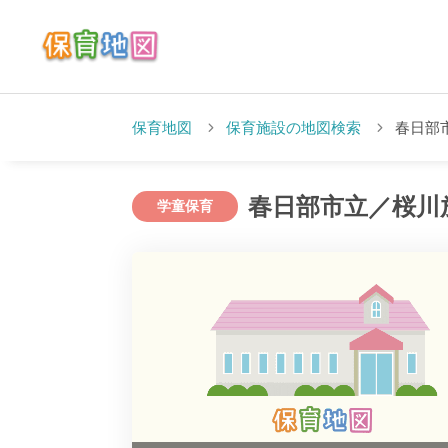
保育地図
保育施設の地図検索
春日部
春日部市立／桜川
学童保育