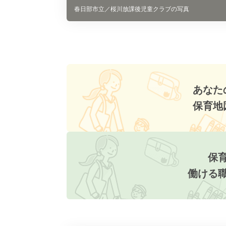
春日部市立／桜川放課後児童クラブの写真
あなた
保育地
保
働ける