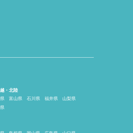
信越・北陸
潟県
富山県
石川県
福井県
山梨県
野県
国