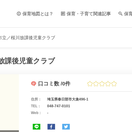
保育地図とは？
保育・子育て関連記事
保
市立／桜川放課後児童クラブ
放課後児童クラブ
口コミ数
/0件
住所：
埼玉県春日部市大衾496-1
TEL：
048-747-0101
Web：
-