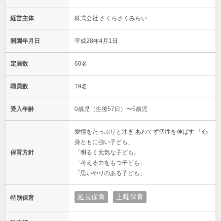
経営主体
株式会社 さくらさくみらい
開園年月日
平成28年4月1日
定員数
60名
職員数
19名
受入年齢
0歳児（生後57日）〜5歳児
愛情をたっぷりと注ぎ あわてず個性を伸ばす 「心
身ともに強い子ども」
保育方針
「明るく元気な子ども」
「考える力をもつ子ども」
「思いやりのある子ども」
延長保育
土曜保育
特別保育