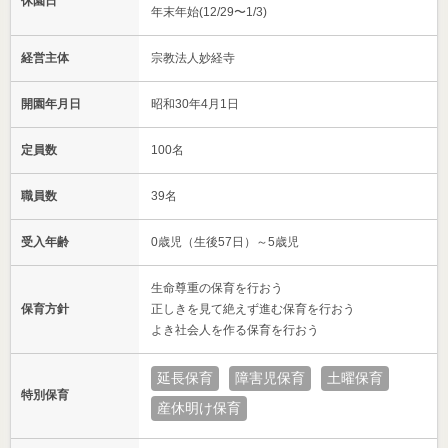
休園日
年末年始(12/29〜1/3)
経営主体
宗教法人妙経寺
開園年月日
昭和30年4月1日
定員数
100名
職員数
39名
受入年齢
0歳児（生後57日）～5歳児
生命尊重の保育を行おう
保育方針
正しきを見て絶えず進む保育を行おう
よき社会人を作る保育を行おう
延長保育
障害児保育
土曜保育
特別保育
産休明け保育