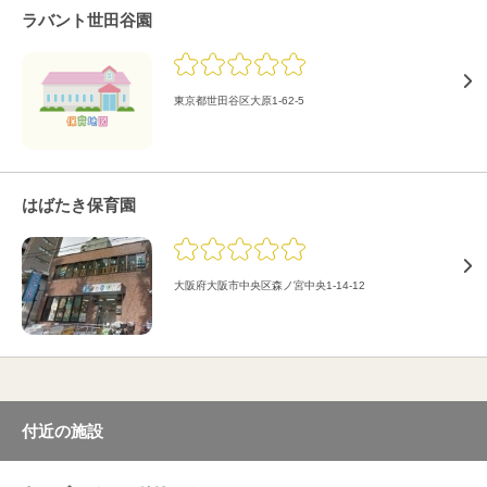
ラバント世田谷園
東京都世田谷区大原1-62-5
はばたき保育園
大阪府大阪市中央区森ノ宮中央1-14-12
付近の施設