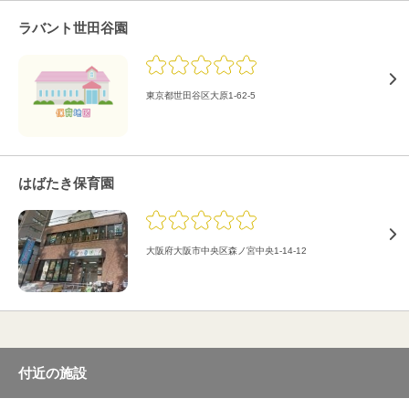
ラバント世田谷園
東京都世田谷区大原1-62-5
はばたき保育園
大阪府大阪市中央区森ノ宮中央1-14-12
付近の施設