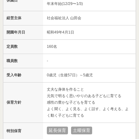
休園日
年末年始(12/29〜1/3)
経営主体
社会福祉法人 山田会
開園年月日
昭和49年4月1日
定員数
160名
職員数
-
受入年齢
0歳児（生後57日）～5歳児
丈夫な身体を作ること
元気で明るく思いやりのある子どもに育てる
保育方針
感性の豊かな子どもを育てる
よく聞く、よく見る、よく話す、よく考える、よ
く動く子どもに育てる
延長保育
土曜保育
特別保育