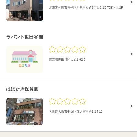
北海道札幌市豊平区月寒中央通7丁目2-15 TDKビル2F
ラバント世田谷園
東京都世田谷区大原1-62-5
はばたき保育園
大阪府大阪市中央区森ノ宮中央1-14-12