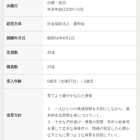
日曜・祝日
休園日
年末年始(12/30〜1/3)
経営主体
社会福祉法人 愛和会
開園年月日
昭和52年8月1日
定員数
45名
職員数
23名
受入年齢
0歳児（生後57日）～2歳児
育てよう健やかな心と身体
１．一人ひとりの発達段階を大切にしながら、基
保育方針
本的生活習慣を身につけていく。
２．十分な戸外遊び・薄着の習慣・手作り給食等
を通して丈夫な身体作り、情緒の安定した心豊か
な子どもに育つような保育を目指していく。