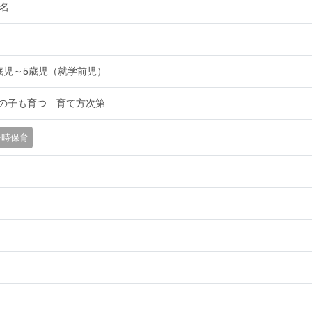
0名
歳児～5歳児（就学前児）
の子も育つ 育て方次第
一時保育