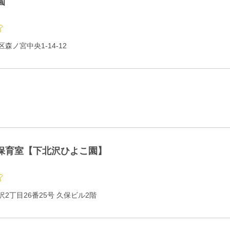
園
森ノ宮中央1-14-12
保育室【下北沢ひよこ園】
2丁目26番25号 久保ビル2階