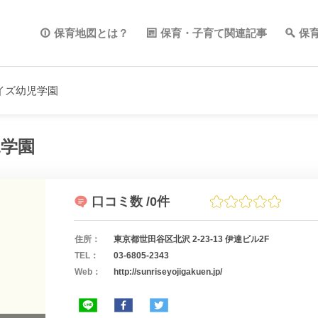
保育地図とは？
保育・子育て関連記事
保
イズ幼児学園
学園
口コミ数
/0件
住所：
東京都世田谷区北沢 2-23-13 伊達ビル2F
TEL：
03-6805-2343
Web：
http://sunriseyojigakuen.jp/