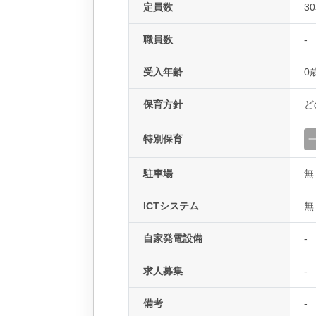
定員数
3
職員数
-
受入年齢
0
保育方針
ど
特別保育
駐車場
無
ICTシステム
無
自家発電設備
-
求人募集
-
備考
-