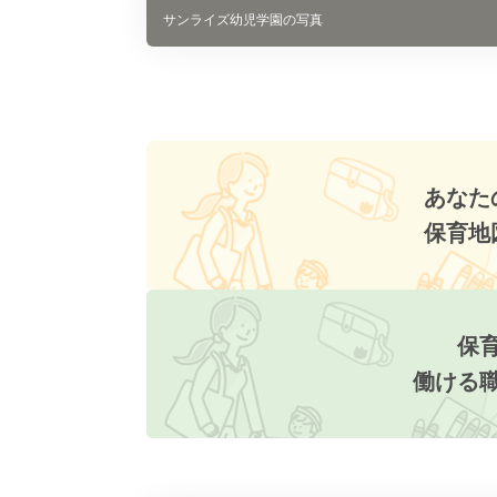
サンライズ幼児学園の写真
あなた
保育地
保
働ける