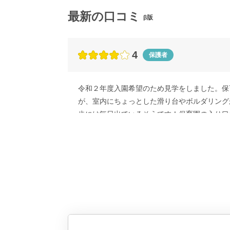
最新の口コミ
β版
4
保護者
令和２年度入園希望のため見学をしました。保
が、室内にちょっとした滑り台やボルダリング
歩には毎日出ているそうです！保育園の入り口
うです。新しい園ではありますが、色々頑張っ