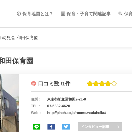
保育地図とは？
保育・子育て関連記事
保
オ幼児舎 和田保育園
和田保育園
口コミ数
/1件
住所：
東京都杉並区和田2-21-8
TEL：
03-6382-4620
Web：
http://pinoh.co.jp/rooms/wadahoiku/
インタビュー記事