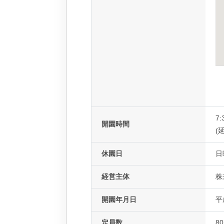
7:
開園時間
(延
休園日
日
経営主体
株
開園年月日
平
定員数
8