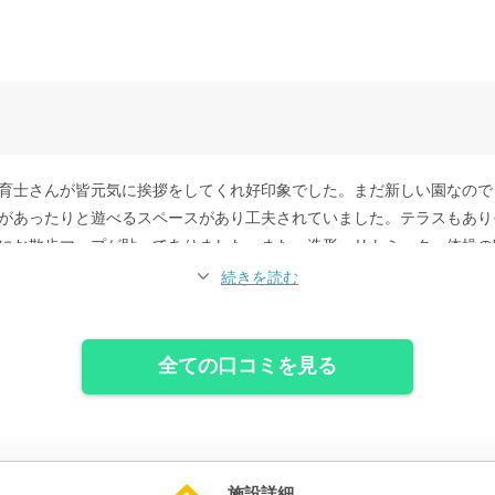
育士さんが皆元気に挨拶をしてくれ好印象でした。まだ新しい園なので
があったりと遊べるスペースがあり工夫されていました。テラスもあり
にお散歩マップが貼ってありました。また、造形、リトミック、体操の
て良い保育園を作ろうという雰囲気でした。
続きを読む
全ての口コミを見る
施設詳細