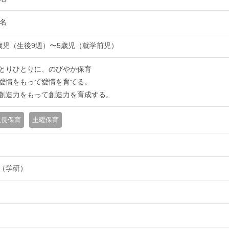
8名
歳児（生後9週）〜5歳児（就学前児）
とりひとりに、のびやか保育
愛情をもって愛情を育てる。
創造力をもって創造力を育成する。
延長保育
土曜保育
（学研）