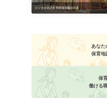
ピノキオ幼児舎 和田保育園の写真
あなた
保育地
保
働ける