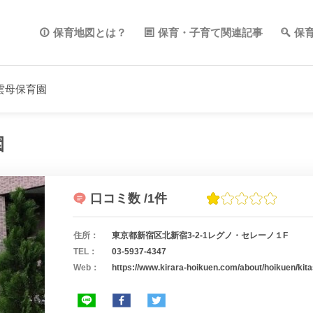
保育地図とは？
保育・子育て関連記事
保
雲母保育園
園
口コミ数
/1件
住所：
東京都新宿区北新宿3-2-1レグノ・セレーノ１F
TEL：
03-5937-4347
Web：
https://www.kirara-hoikuen.com/about/hoikuen/kita