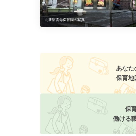
北新宿雲母保育園の写真
あなた
保育地
保
働ける