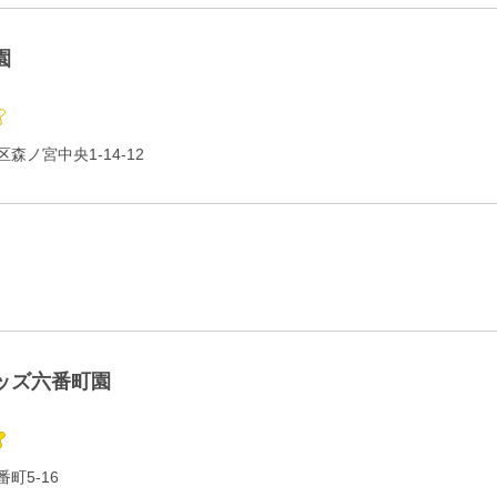
園
森ノ宮中央1-14-12
ッズ六番町園
町5-16