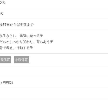
00名
5名
後57日から就学前まで
き生きとし、元気に遊べる子
だちとしっかり関わり、育ちあう子
分で考え、行動する子
延長保育
土曜保育
（PIPIO）