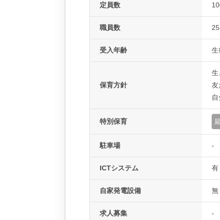
定員数
1
職員数
2
受入年齢
生
生
保育方針
友
自
特別保育
駐車場
-
ICTシステム
有
自家発電設備
無
求人募集
-