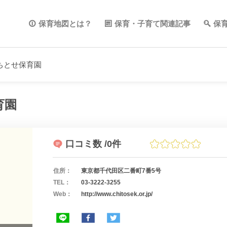
保育地図とは？
保育・子育て関連記事
保
ちとせ保育園
育園
口コミ数
/0件
住所：
東京都千代田区二番町7番5号
TEL：
03-3222-3255
Web：
http://www.chitosek.or.jp/