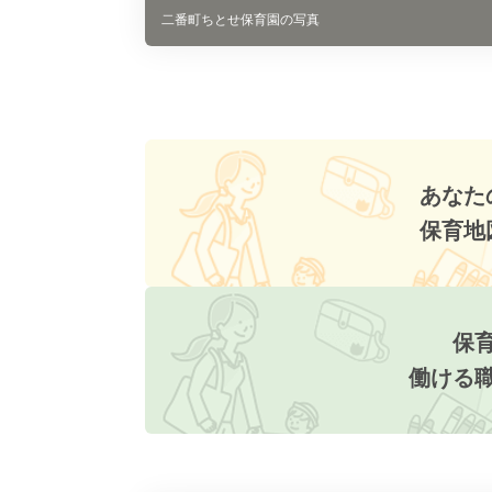
二番町ちとせ保育園の写真
あなた
保育地
保
働ける