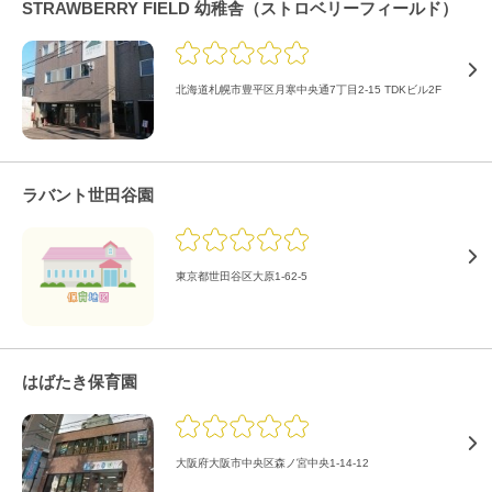
STRAWBERRY FIELD 幼稚舎（ストロベリーフィールド）
北海道札幌市豊平区月寒中央通7丁目2-15 TDKビル2F
ラバント世田谷園
東京都世田谷区大原1-62-5
はばたき保育園
大阪府大阪市中央区森ノ宮中央1-14-12