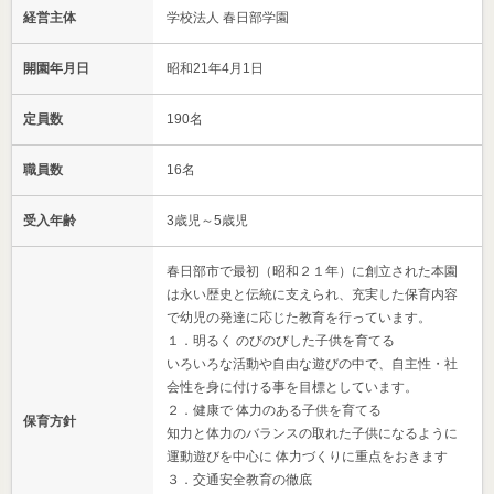
経営主体
学校法人 春日部学園
開園年月日
昭和21年4月1日
定員数
190名
職員数
16名
受入年齢
3歳児～5歳児
春日部市で最初（昭和２１年）に創立された本園
は永い歴史と伝統に支えられ、充実した保育内容
で幼児の発達に応じた教育を行っています。
１．明るく のびのびした子供を育てる
いろいろな活動や自由な遊びの中で、自主性・社
会性を身に付ける事を目標としています。
２．健康で 体力のある子供を育てる
保育方針
知力と体力のバランスの取れた子供になるように
運動遊びを中心に 体力づくりに重点をおきます
３．交通安全教育の徹底