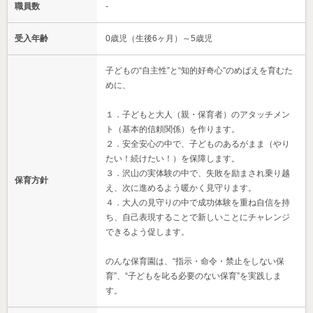
職員数
-
受入年齢
0歳児（生後6ヶ月）～5歳児
子どもの“自主性”と“知的好奇心”のめばえを育むた
めに、
１．子どもと大人（親・保育者）のアタッチメン
ト（基本的信頼関係）を作ります。
２．安全安心の中で、子どものあるがまま（やり
たい！続けたい！）を保障します。
３．沢山の実体験の中で、失敗を励まされ乗り越
保育方針
え、次に進めるよう暖かく見守ります。
４．大人の見守りの中で成功体験を重ね自信を持
ち、自己表現することで新しいことにチャレンジ
できるよう促します。
のんな保育園は、“指示・命令・禁止をしない保
育”、“子どもを叱る必要のない保育”を実践しま
す。