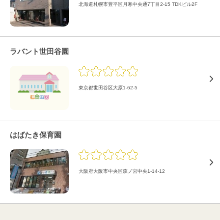
北海道札幌市豊平区月寒中央通7丁目2-15 TDKビル2F
ラバント世田谷園
東京都世田谷区大原1-62-5
はばたき保育園
大阪府大阪市中央区森ノ宮中央1-14-12