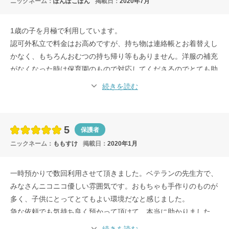
ニックネーム：
ぽんぽこぽん
掲載日：
2020年7月
1歳の子を月極で利用しています。
認可外私立で料金はお高めですが、持ち物は連絡帳とお着替えし
かなく、もちろんおむつの持ち帰り等もありません。洋服の補充
がなくなった時は保育園のもので対応してくださるのでとても助
かっています。
続きを読む
少人数で一人一人に寄り添った保育をしてくださるとのことで選
びましたが、ベテランの園長と先生方でとてもアットホームな環
境で、子供の意思を尊重して見守るような保育をしてくださって
5
保護者
いるので、子供も伸び伸びと、毎日嬉しそうに通っています。ス
ニックネーム：
ももすけ
掲載日：
2020年1月
トレスがないからか、まだ一度も発熱や病気にならず過ごしてく
れています。
復職が急遽決まり慌ただしい中でしたが、良い保育園に出会えて
一時預かりで数回利用させて頂きました。ベテランの先生方で、
よかったと思っています。
みなさんニコニコ優しい雰囲気です。おもちゃも手作りのものが
多く、子供にとってとてもよい環境だなと感じました。
急な依頼でも気持ち良く預かって頂けて、本当に助かりました。
また機会があればお願いするつもりです。
続きを読む