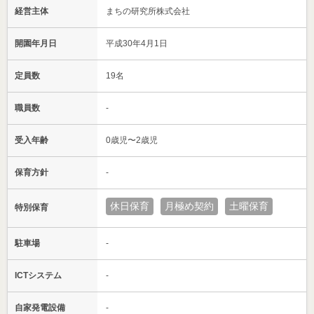
経営主体
まちの研究所株式会社
開園年月日
平成30年4月1日
定員数
19名
職員数
-
受入年齢
0歳児〜2歳児
保育方針
-
休日保育
月極め契約
土曜保育
特別保育
駐車場
-
ICTシステム
-
自家発電設備
-