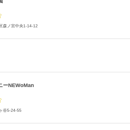
園
森ノ宮中央1-14-12
ーNEWoMan
5-24-55