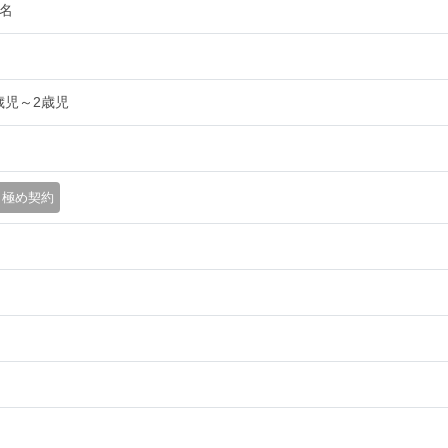
2名
歳児～2歳児
月極め契約