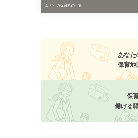
みどりの保育園の写真
あなた
保育地
保
働ける