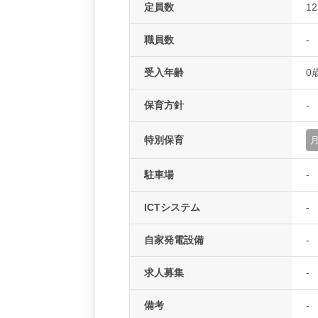
定員数
1
職員数
-
受入年齢
0
保育方針
-
特別保育
駐車場
-
ICTシステム
-
自家発電設備
-
求人募集
-
備考
-