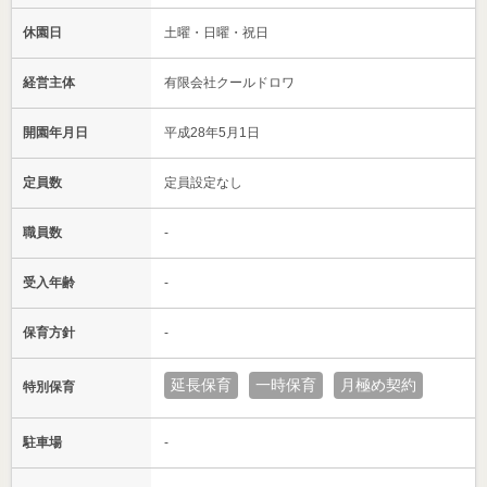
休園日
土曜・日曜・祝日
経営主体
有限会社クールドロワ
開園年月日
平成28年5月1日
定員数
定員設定なし
職員数
-
受入年齢
-
保育方針
-
延長保育
一時保育
月極め契約
特別保育
駐車場
-