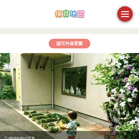
認可外保育園
CoMaMoRiの写真