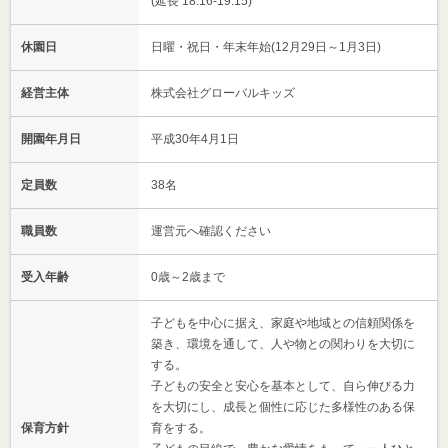
(延長 18:16-19:15)
休園日
日曜・祝日・年末年始(12月29日～1月3日)
経営主体
株式会社グローバルキッズ
開園年月日
平成30年4月1日
定員数
38名
職員数
運営元へ確認ください
受入年齢
0歳～2歳まで
子どもを中心に据え、家庭や地域との信頼関係を
築き、環境を通して、人や物との関わりを大切に
する。
子どもの安全と安心を基本として、自ら伸びる力
を大切にし、成長と個性に応じた多様性のある保
保育方針
育をする。