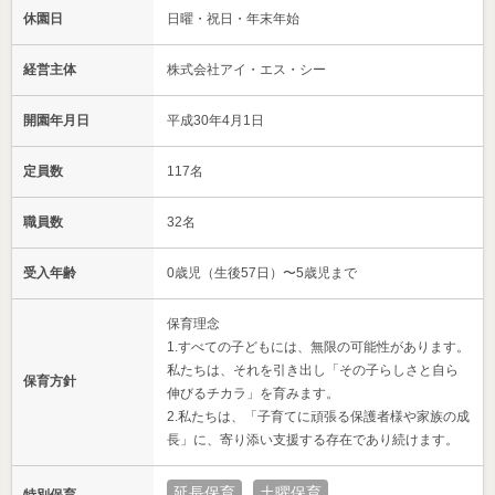
休園日
日曜・祝日・年末年始
経営主体
株式会社アイ・エス・シー
開園年月日
平成30年4月1日
定員数
117名
職員数
32名
受入年齢
0歳児（生後57日）〜5歳児まで
保育理念
1.すべての子どもには、無限の可能性があります。
私たちは、それを引き出し「その子らしさと自ら
保育方針
伸びるチカラ」を育みます。
2.私たちは、「子育てに頑張る保護者様や家族の成
長」に、寄り添い支援する存在であり続けます。
延長保育
土曜保育