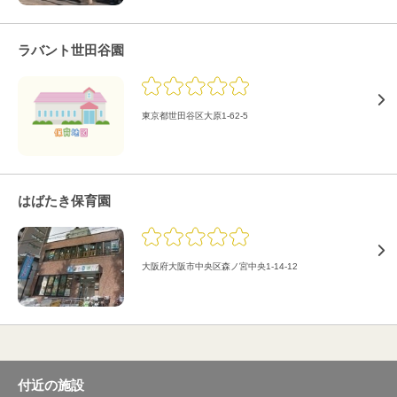
ラバント世田谷園
東京都世田谷区大原1-62-5
はばたき保育園
大阪府大阪市中央区森ノ宮中央1-14-12
付近の施設