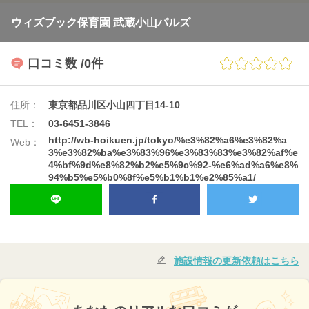
ウィズブック保育園 武蔵小山パルズ
口コミ数
/0件
住所：
東京都品川区小山四丁目14-10
TEL：
03-6451-3846
http://wb-hoikuen.jp/tokyo/%e3%82%a6%e3%82%a
Web：
3%e3%82%ba%e3%83%96%e3%83%83%e3%82%af%e
4%bf%9d%e8%82%b2%e5%9c%92-%e6%ad%a6%e8%
94%b5%e5%b0%8f%e5%b1%b1%e2%85%a1/
施設情報の更新依頼はこちら