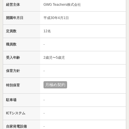
経営主体
GWG Teachers株式会社
開園年月日
平成30年4月1日
定員数
12名
職員数
-
受入年齢
2歳児〜5歳児
保育方針
-
月極め契約
特別保育
駐車場
-
ICTシステム
-
自家発電設備
-