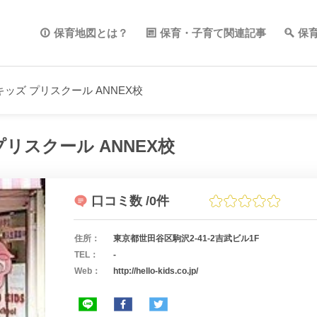
保育地図とは？
保育・子育て関連記事
保
ッズ プリスクール ANNEX校
リスクール ANNEX校
口コミ数
/0件
住所：
東京都世田谷区駒沢2-41-2吉武ビル1F
TEL：
-
Web：
http://hello-kids.co.jp/