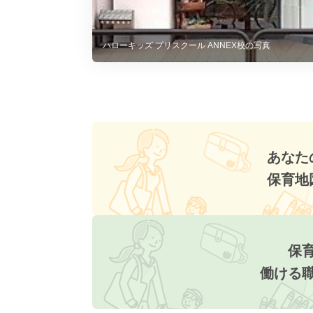
ハローキッズ プリスクール ANNEX校の写真
あなた
保育地
保
働ける