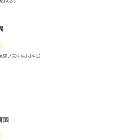
-62-5
園
森ノ宮中央1-14-12
育園