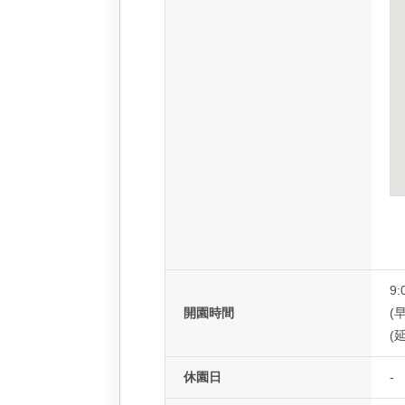
9:
開園時間
(早
(延
休園日
-