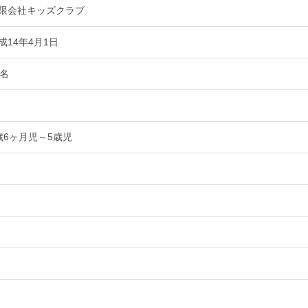
限会社キッズクラブ
成14年4月1日
1名
歳6ヶ月児～5歳児