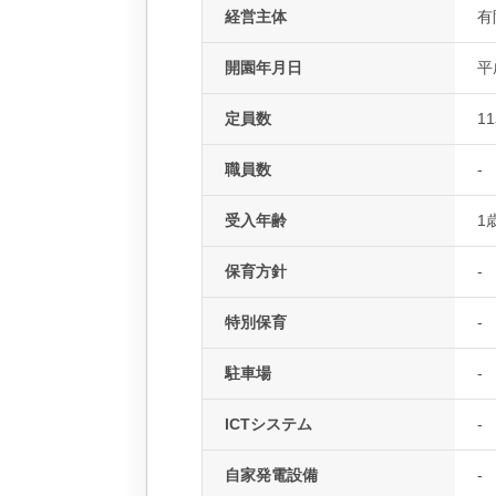
経営主体
有
開園年月日
平
定員数
1
職員数
-
受入年齢
1
保育方針
-
特別保育
-
駐車場
-
ICTシステム
-
自家発電設備
-