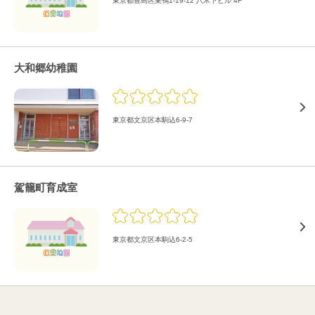
東京都豊島区巣鴨1-19-12 八木下ビル 4F
大和郷幼稚園
東京都文京区本駒込6-9-7
駕籠町育成室
東京都文京区本駒込6-2-5