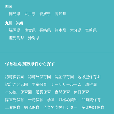
四国
徳島県
香川県
愛媛県
高知県
九州・沖縄
福岡県
佐賀県
長崎県
熊本県
大分県
宮崎県
鹿児島県
沖縄県
保育種別/施設条件から探す
認可保育園
認可外保育園
認証保育園
地域型保育園
認定こども園
学童保育
ナーサリールーム
幼稚園
その他
保育園
延長保育
夜間保育
休日保育
障害児保育
一時保育
学童
月極め契約
24時間保育
土曜保育
病児保育
子育て支援センター
産休明け保育