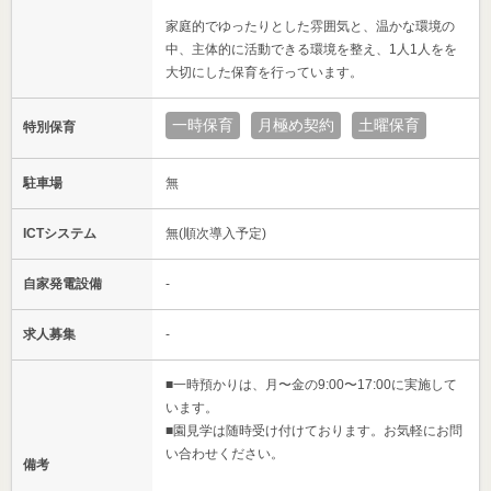
家庭的でゆったりとした雰囲気と、温かな環境の
中、主体的に活動できる環境を整え、1人1人をを
大切にした保育を行っています。
一時保育
月極め契約
土曜保育
特別保育
駐車場
無
ICTシステム
無(順次導入予定)
自家発電設備
-
求人募集
-
■一時預かりは、月〜金の9:00〜17:00に実施して
います。
■園見学は随時受け付けております。お気軽にお問
い合わせください。
備考