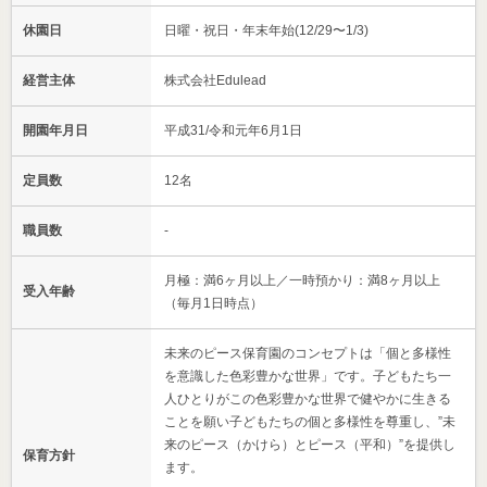
休園日
日曜・祝日・年末年始(12/29〜1/3)
経営主体
株式会社Edulead
開園年月日
平成31/令和元年6月1日
定員数
12名
職員数
-
月極：満6ヶ月以上／一時預かり：満8ヶ月以上
受入年齢
（毎月1日時点）
未来のピース保育園のコンセプトは「個と多様性
を意識した色彩豊かな世界」です。子どもたち一
人ひとりがこの色彩豊かな世界で健やかに生きる
ことを願い子どもたちの個と多様性を尊重し、”未
来のピース（かけら）とピース（平和）”を提供し
保育方針
ます。